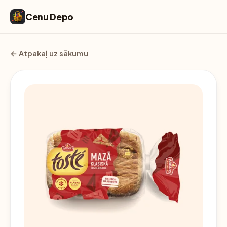
Cenu Depo
← Atpakaļ uz sākumu