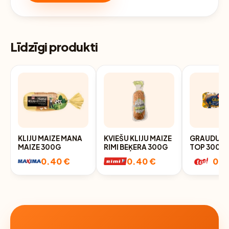
Līdzīgi produkti
KLIJU MAIZE MANA
KVIEŠU KLIJU MAIZE
GRAUDU MA
MAIZE 300G
RIMI BEĶERA 300G
TOP 300G
0.40 €
0.40 €
0.7