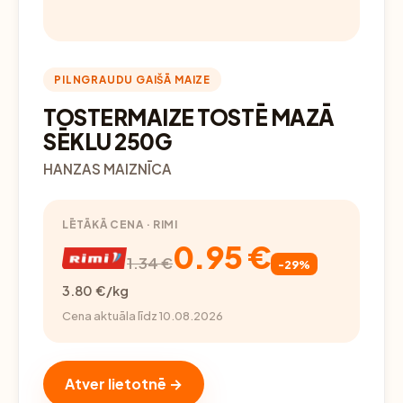
PILNGRAUDU GAIŠĀ MAIZE
TOSTERMAIZE TOSTĒ MAZĀ
SĒKLU 250G
HANZAS MAIZNĪCA
LĒTĀKĀ CENA · RIMI
0.95 €
1.34 €
-29%
3.80 €/kg
Cena aktuāla līdz 10.08.2026
Atver lietotnē →