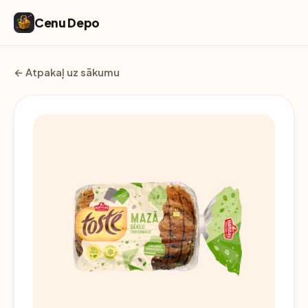
Cenu Depo
← Atpakaļ uz sākumu