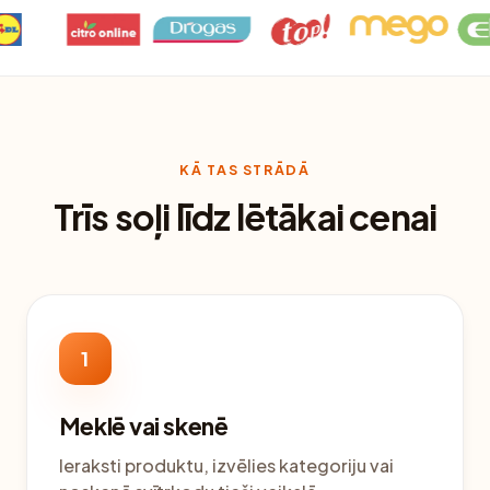
KĀ TAS STRĀDĀ
Trīs soļi līdz lētākai cenai
1
Meklē vai skenē
Ieraksti produktu, izvēlies kategoriju vai