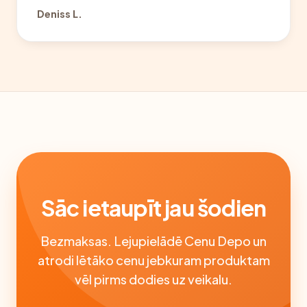
Deniss L.
Sāc ietaupīt jau šodien
Bezmaksas. Lejupielādē Cenu Depo un
atrodi lētāko cenu jebkuram produktam
vēl pirms dodies uz veikalu.