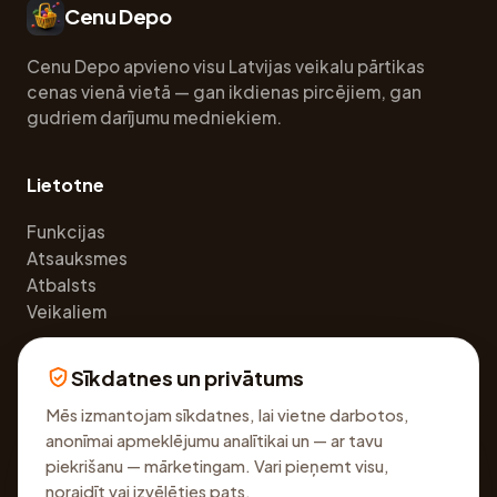
Cenu Depo
Cenu Depo apvieno visu Latvijas veikalu pārtikas
cenas vienā vietā — gan ikdienas pircējiem, gan
gudriem darījumu medniekiem.
Lietotne
Funkcijas
Atsauksmes
Atbalsts
Veikaliem
Sīkdatnes un privātums
Juridiski
Mēs izmantojam sīkdatnes, lai vietne darbotos,
Privātuma politika
anonīmai apmeklējumu analītikai un — ar tavu
Lietošanas noteikumi
piekrišanu — mārketingam. Vari pieņemt visu,
Sīkdatņu iestatījumi
noraidīt vai izvēlēties pats.