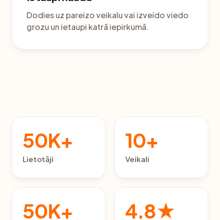
Dodies uz pareizo veikalu vai izveido viedo
grozu un ietaupi katrā iepirkumā.
50K+
10+
Lietotāji
Veikali
50K+
4.8★