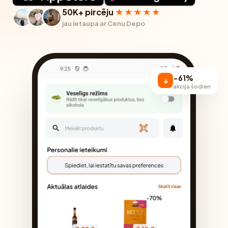
50K+ pircēju
★★★★★
jau ietaupa ar Cenu Depo
−61%
↓
akcija šodien