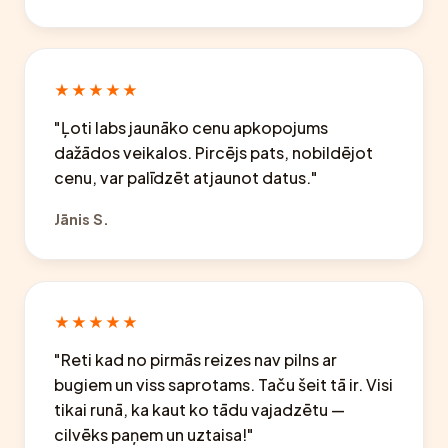
★★★★★
"Ļoti labs jaunāko cenu apkopojums
dažādos veikalos. Pircējs pats, nobildējot
cenu, var palīdzēt atjaunot datus."
Jānis S.
★★★★★
"Reti kad no pirmās reizes nav pilns ar
bugiem un viss saprotams. Taču šeit tā ir. Visi
tikai runā, ka kaut ko tādu vajadzētu —
cilvēks paņem un uztaisa!"