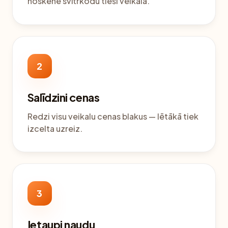
noskenē svītrkodu tieši veikalā.
2
Salīdzini cenas
Redzi visu veikalu cenas blakus — lētākā tiek
izcelta uzreiz.
3
Ietaupi naudu