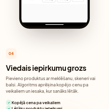
04
Viedais iepirkumu grozs
Pievieno produktus ar meklēšanu, skeneri vai
balsi. Algoritms aprēķina kopējo cenu pa
veikaliem un iesaka, kur sanāks lētāk.
Kopējā cena pa veikaliem
✓
Lētāku produktu ieteikumi
✓