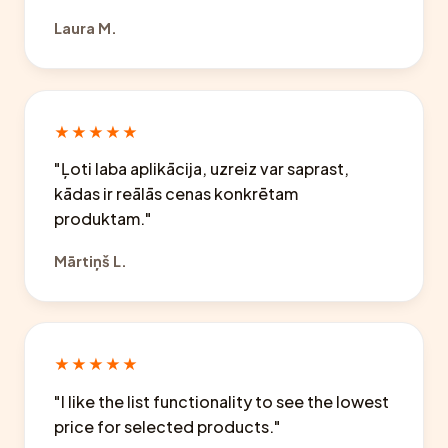
Laura M.
★★★★★
"Ļoti laba aplikācija, uzreiz var saprast,
kādas ir reālās cenas konkrētam
produktam."
Mārtiņš L.
★★★★★
"I like the list functionality to see the lowest
price for selected products."