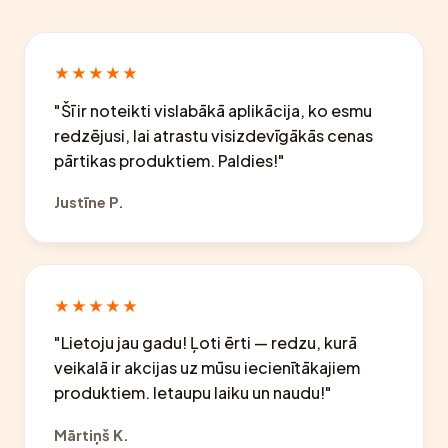
★★★★★
"Šī ir noteikti vislabākā aplikācija, ko esmu
redzējusi, lai atrastu visizdevīgākās cenas
pārtikas produktiem. Paldies!"
Justīne P.
★★★★★
"Lietoju jau gadu! Ļoti ērti — redzu, kurā
veikalā ir akcijas uz mūsu iecienītākajiem
produktiem. Ietaupu laiku un naudu!"
Mārtiņš K.