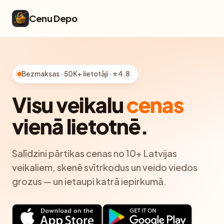
Cenu Depo
Bezmaksas · 50K+ lietotāji · ⭐ 4.8
Visu veikalu
cenas
vienā lietotnē.
Salīdzini pārtikas cenas no 10+ Latvijas
veikaliem, skenē svītrkodus un veido viedos
grozus — un ietaupi katrā iepirkumā.