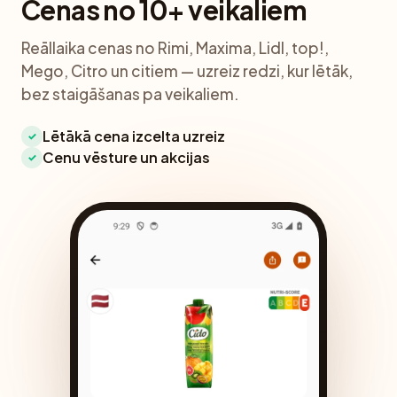
Cenas no 10+ veikaliem
Reāllaika cenas no Rimi, Maxima, Lidl, top!,
Mego, Citro un citiem — uzreiz redzi, kur lētāk,
bez staigāšanas pa veikaliem.
Lētākā cena izcelta uzreiz
✓
Cenu vēsture un akcijas
✓