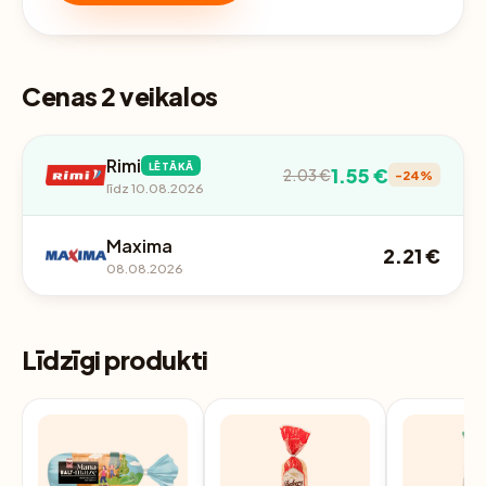
Cenas 2 veikalos
Rimi
LĒTĀKĀ
1.55 €
2.03 €
-24%
līdz 10.08.2026
Maxima
2.21 €
08.08.2026
Līdzīgi produkti