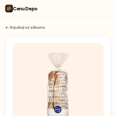
Cenu Depo
← Atpakaļ uz sākumu