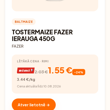
BALTMAIZE
TOSTERMAIZE FAZER
IERAUGA 450G
FAZER
LĒTĀKĀ CENA · RIMI
1.55 €
2.03 €
-24%
3.44 €/kg
Cena aktuāla līdz 10.08.2026
Atver lietotnē →