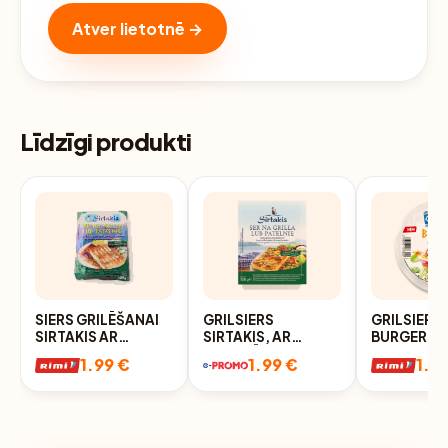
Atver lietotnē →
Līdzīgi produkti
SIERS GRILĒŠANAI
GRILSIERS
GRILSIERS
SIRTAKIS AR
SIRTAKIS, AR
BURGERS 
GARŠAUGIEM 100G
VIDUSJŪRAS
1.99 €
1.99 €
1.9
GARŠAUGIEM,
45%, 100G