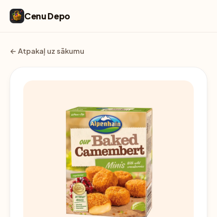
Cenu Depo
← Atpakaļ uz sākumu