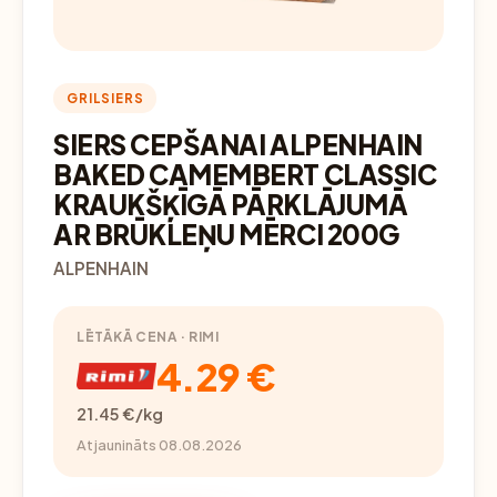
GRILSIERS
SIERS CEPŠANAI ALPENHAIN
BAKED CAMEMBERT CLASSIC
KRAUKŠĶĪGĀ PĀRKLĀJUMĀ
AR BRŪKLEŅU MĒRCI 200G
ALPENHAIN
LĒTĀKĀ CENA · RIMI
4.29 €
21.45 €/kg
Atjaunināts 08.08.2026