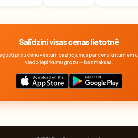
Salīdzini visas cenas lietotnē
Iegūsti pilnu cenu vēsturi, paziņojumus par cenu kritumiem u
viedo iepirkumu grozu — bez maksas.