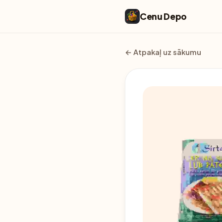
Cenu Depo
← Atpakaļ uz sākumu