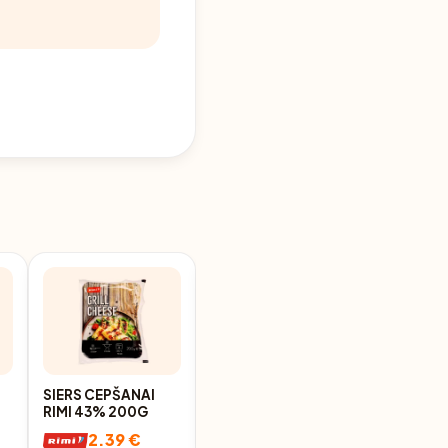
SIERS CEPŠANAI
PELĒJUMA SIERS
RIMI 43% 200G
CEPŠANAI TUREK
CAMEMBERT HIGH
2.39 €
2.99 €
PROTEIN 44% 120G