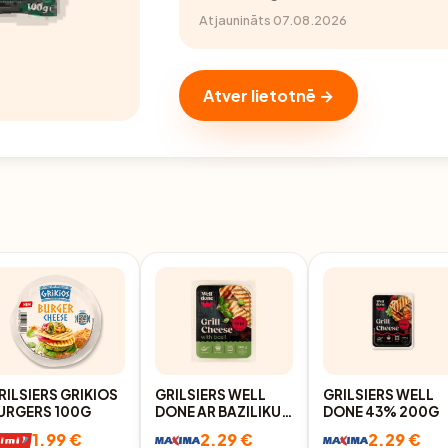
Atjaunināts 07.08.2026
Atver lietotnē →
RILSIERS GRIKIOS
GRILSIERS WELL
GRILSIERS WELL
URGERS 100G
DONE AR BAZILIKU
DONE 43% 200G
45% 200G
1.99 €
2.29 €
2.29 €