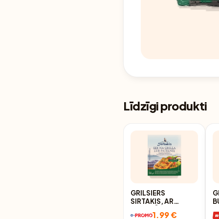
Līdzīgi produkti
GRILSIERS
G
SIRTAKIS, AR
B
VIDUSJŪRAS
1.99 €
GARŠAUGIEM,