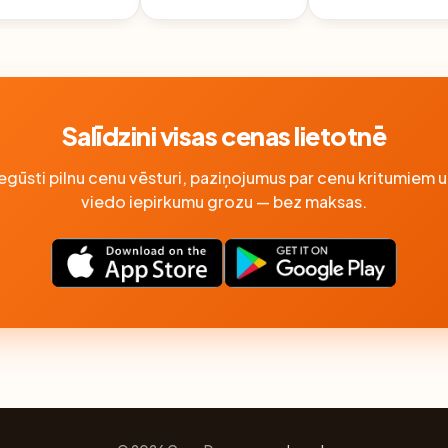
5%, 100G
Salīdzini visas cenas lietotnē
Iegūsti pilnu cenu vēsturi, paziņojumus par cenu kritumiem u
viedo iepirkumu grozu — bez maksas.