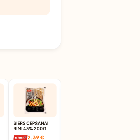
SIERS CEPŠANAI
PELĒJUMA SIERS
RIMI 43% 200G
CEPŠANAI TUREK
CAMEMBERT HIGH
2.39 €
2.99 €
PROTEIN 44% 120G