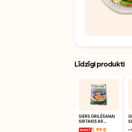
Līdzīgi produkti
SIERS GRILĒŠANAI
G
SIRTAKIS AR
S
GARŠAUGIEM 100G
V
1.99 €
G