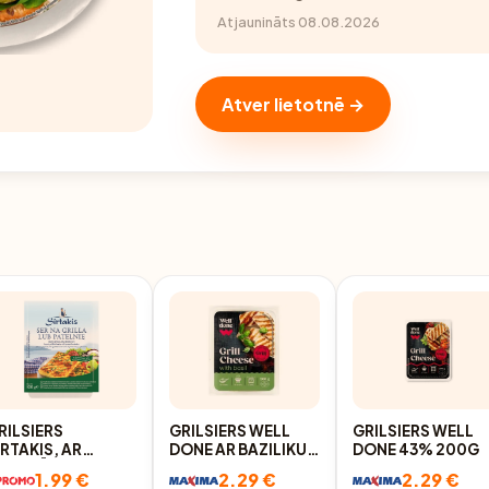
Atjaunināts 08.08.2026
Atver lietotnē →
RILSIERS
GRILSIERS WELL
GRILSIERS WELL
IRTAKIS, AR
DONE AR BAZILIKU
DONE 43% 200G
IDUSJŪRAS
45% 200G
1.99 €
2.29 €
2.29 €
ARŠAUGIEM,