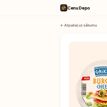
Cenu Depo
← Atpakaļ uz sākumu