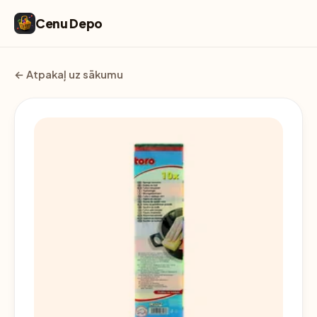
Cenu Depo
← Atpakaļ uz sākumu