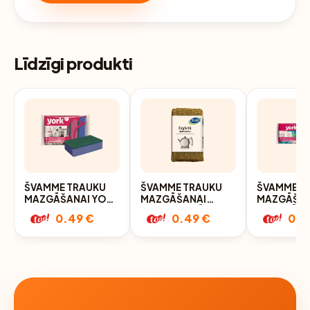
Līdzīgi produkti
ŠVAMME TRAUKU
ŠVAMME TRAUKU
ŠVAMME T
MAZGĀŠANAI YORK
MAZGĀŠANAI
MAZGĀŠAN
5GAB
STELLA METĀLISKA
PROFILĒTA
0.49 €
0.49 €
0.4
3X7.5X11.5CM