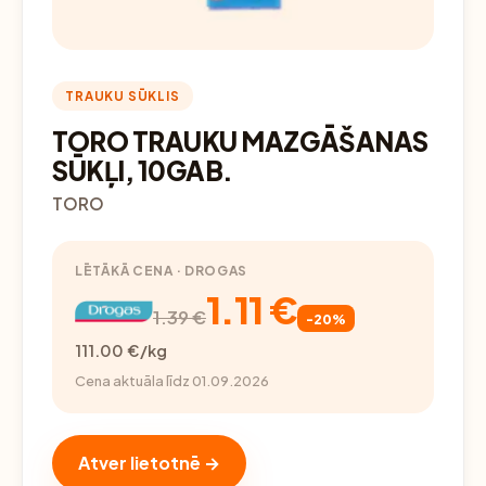
TRAUKU SŪKLIS
TORO TRAUKU MAZGĀŠANAS
SŪKĻI, 10GAB.
TORO
LĒTĀKĀ CENA · DROGAS
1.11 €
1.39 €
-20%
111.00 €/kg
Cena aktuāla līdz 01.09.2026
Atver lietotnē →