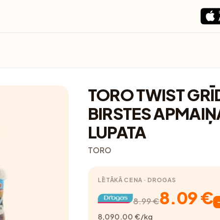
TORO TWIST GRĪ
BIRSTES APMAIŅ
LUPATA
TORO
LĒTĀKĀ CENA · DROGAS
8.09 €
8.99 €
8,090.00 €/kg