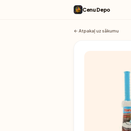
Cenu Depo
← Atpakaļ uz sākumu