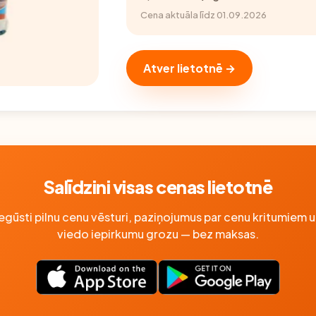
Cena aktuāla līdz 01.09.2026
Atver lietotnē →
Salīdzini visas cenas lietotnē
Iegūsti pilnu cenu vēsturi, paziņojumus par cenu kritumiem u
viedo iepirkumu grozu — bez maksas.