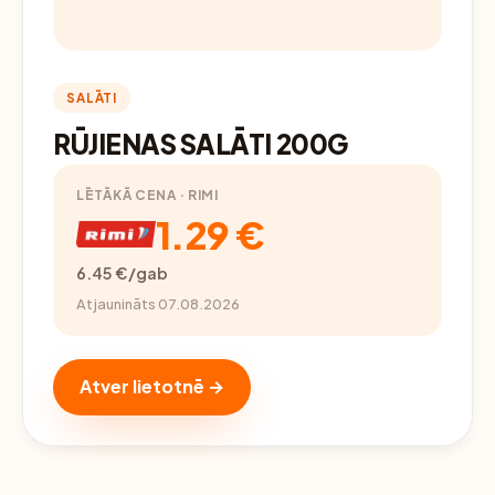
SALĀTI
RŪJIENAS SALĀTI 200G
LĒTĀKĀ CENA · RIMI
1.29 €
6.45 €/gab
Atjaunināts 07.08.2026
Atver lietotnē →