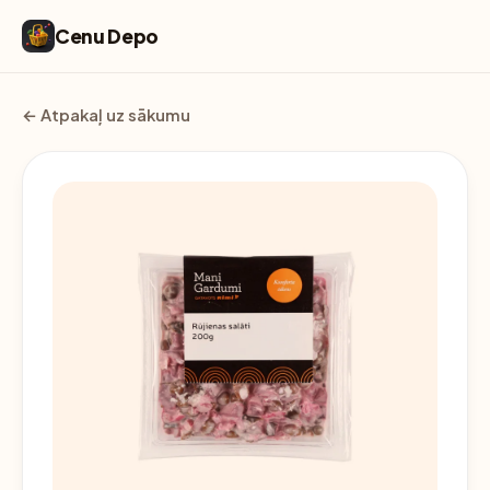
Cenu Depo
← Atpakaļ uz sākumu