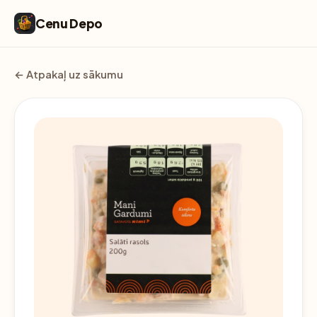
Cenu Depo
← Atpakaļ uz sākumu