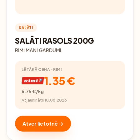
SALĀTI
SALĀTI RASOLS 200G
RIMI MANI GARDUMI
LĒTĀKĀ CENA · RIMI
1.35 €
6.75 €/kg
Atjaunināts 10.08.2026
Atver lietotnē →