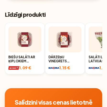
Līdzīgi produkti
BIEŠU SALĀTI AR
DĀRZEŅU
SALĀTI LA
ĶIPLOKIEM
VINEGRETS
LATVIJAS 
MEISTARA MARKA
MEISTARA MARKA
1.09 €
1.15 €
1.19
200G
200G
Salīdzini visas cenas lietotnē