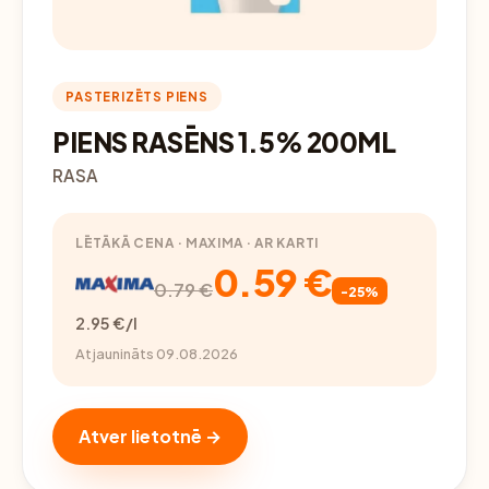
PASTERIZĒTS PIENS
PIENS RASĒNS 1.5% 200ML
RASA
LĒTĀKĀ CENA · MAXIMA · AR KARTI
0.59 €
0.79 €
-25%
2.95 €/l
Atjaunināts 09.08.2026
Atver lietotnē →