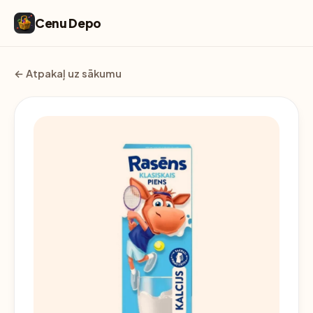
Cenu Depo
← Atpakaļ uz sākumu