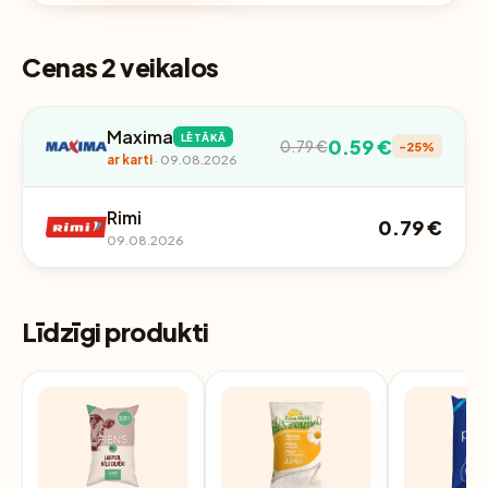
Cenas 2 veikalos
Maxima
LĒTĀKĀ
0.59 €
0.79 €
-25%
ar karti
· 09.08.2026
Rimi
0.79 €
09.08.2026
Līdzīgi produkti