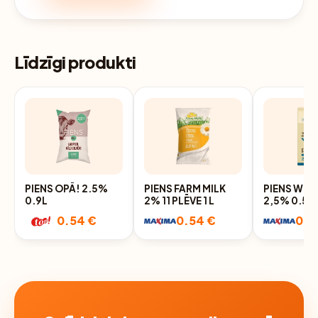
Līdzīgi produkti
PIENS OPĀ! 2.5%
PIENS FARM MILK
PIENS WEL
0.9L
2% 11 PLĒVE 1 L
2,5% 0.5L
0.54 €
0.54 €
0.5