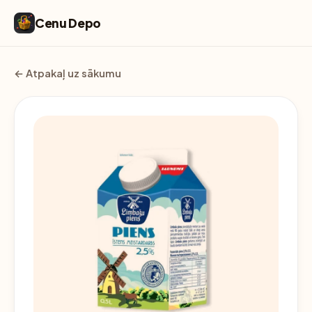
Cenu Depo
← Atpakaļ uz sākumu