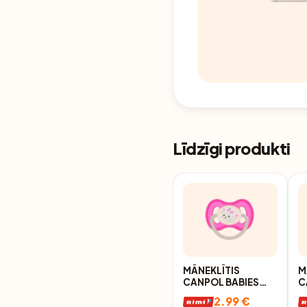
Līdzīgi produkti
MĀNEKLĪTIS
M
CANPOL BABIES
C
BUNNY&COMPANY
B
2.99 €
LATEKSA,
L