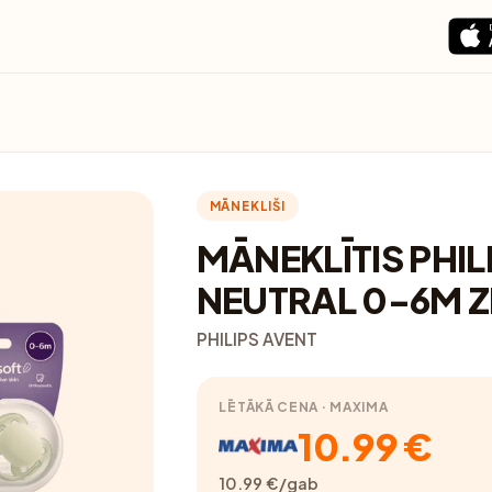
MĀNEKLIŠI
MĀNEKLĪTIS PHIL
NEUTRAL 0-6M Z
PHILIPS AVENT
LĒTĀKĀ CENA · MAXIMA
10.99 €
10.99 €/gab