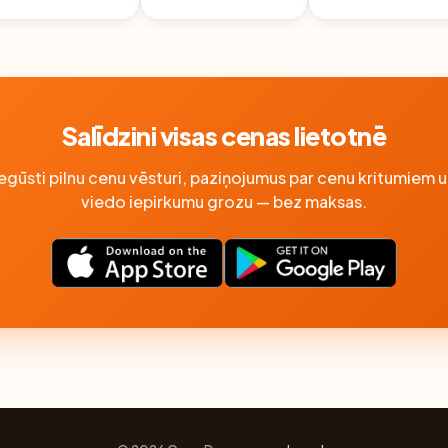
IMETRISKS 6-18M
GAB.
Salīdzini visas cenas lietotnē
Iegūsti pilnu cenu vēsturi, paziņojumus par cenu kritumiem u
viedo iepirkumu grozu — bez maksas.