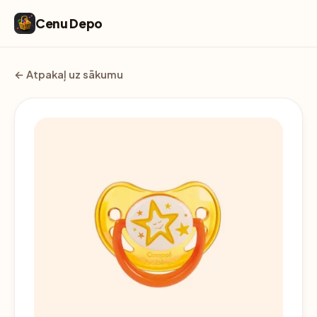
Cenu Depo
← Atpakaļ uz sākumu