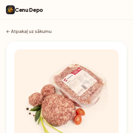
Cenu Depo
← Atpakaļ uz sākumu