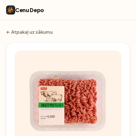
Cenu Depo
← Atpakaļ uz sākumu