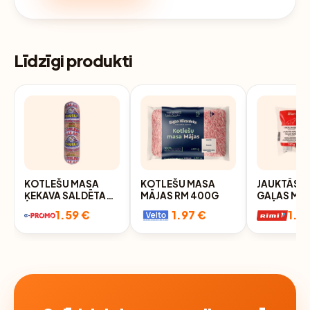
Līdzīgi produkti
KOTLEŠU MASA
KOTLEŠU MASA
JAUKTĀS 
ĶEKAVA SALDĒTA
MĀJAS RM 400G
GAĻAS MAS
500G
SMART AT
1.59 €
1.97 €
1.9
350G