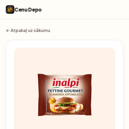
Cenu Depo
← Atpakaļ uz sākumu