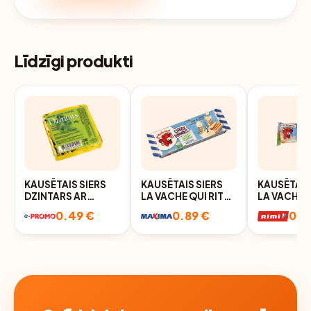
Līdzīgi produkti
KAUSĒTAIS SIERS
KAUSĒTAIS SIERS
KAUSĒTAIS
DZINTARS AR
LA VACHE QUI RIT
LA VACHE Q
ZAĻUMIEM 30G
GRISSINI 35G
AR GRISSI
0.49 €
0.89 €
0.8