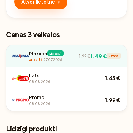
Atver lietotnē →
Cenas 3 veikalos
Maxima
LĒTĀKĀ
1.49 €
1.99 €
-25%
ar karti
· 27.07.2026
Lats
1.65 €
08.08.2026
Promo
1.99 €
08.08.2026
Līdzīgi produkti