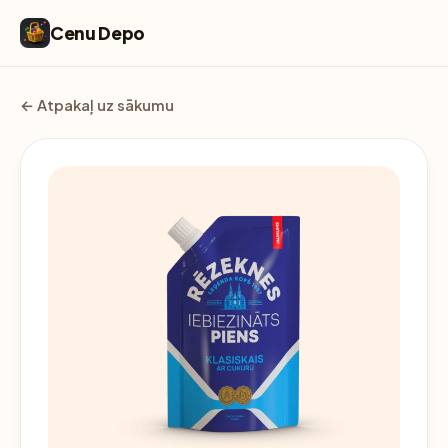
Cenu Depo
← Atpakaļ uz sākumu