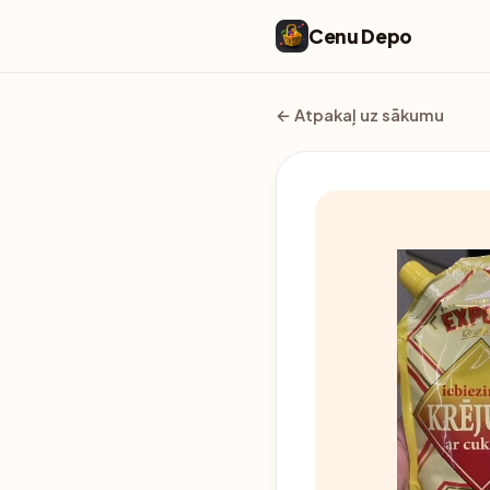
Cenu Depo
← Atpakaļ uz sākumu