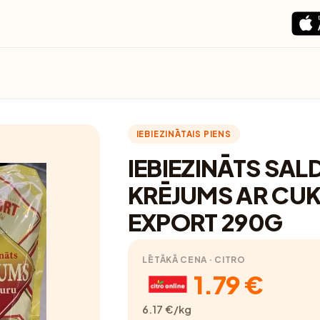
IEBIEZINĀTAIS PIENS
IEBIEZINĀTS SAL
KRĒJUMS AR CU
EXPORT 290G
LĒTĀKĀ CENA · CITRO
1.79 €
6.17 €/kg