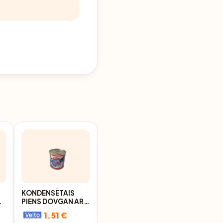
S
KONDENSĒTAIS
IEBIEZINĀTS PIENS
DA
PIENS DOVGAN AR
RIMI AR CUKURU 8%
CUKURU 370G
397G
1.51 €
1.65 €