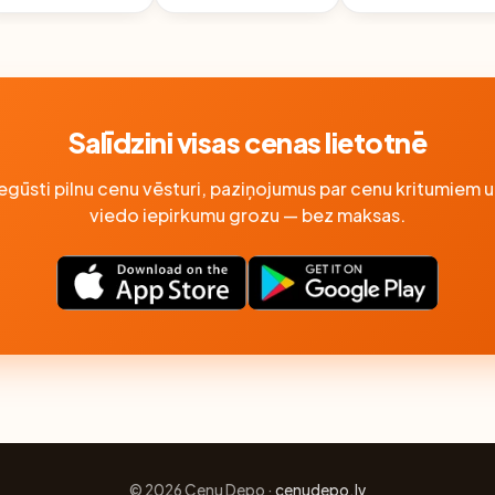
Salīdzini visas cenas lietotnē
Iegūsti pilnu cenu vēsturi, paziņojumus par cenu kritumiem u
viedo iepirkumu grozu — bez maksas.
© 2026 Cenu Depo ·
cenudepo.lv