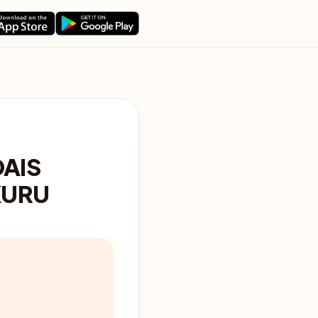
DAIS
KURU