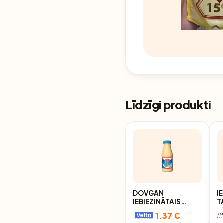
Līdzīgi produkti
DOVGAN
I
IEBIEZINĀTAIS
T
PIENS AR CUKURU,
3
1.37 €
PET PD 330G