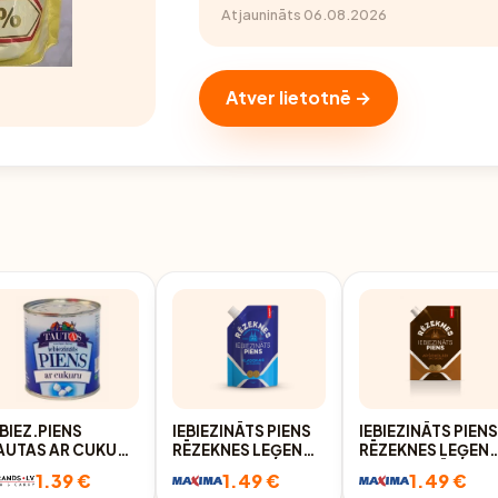
Atjaunināts 06.08.2026
Atver lietotnē →
EBIEZ.PIENS
IEBIEZINĀTS PIENS
IEBIEZINĀTS PIEN
AUTAS AR CUKURU
RĒZEKNES LEĢENDA
RĒZEKNES LEĢEN
97G
KLASISKAIS AR
AR ŠOKOLĀDI UN
1.39 €
1.49 €
1.49 €
CUKURU 250G
CUKURU 250G