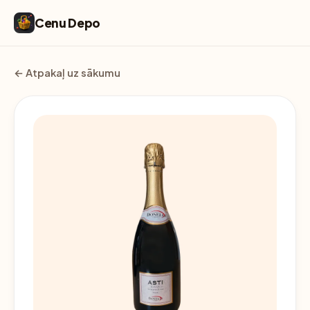
Cenu Depo
← Atpakaļ uz sākumu