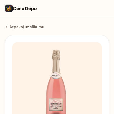
Cenu Depo
← Atpakaļ uz sākumu