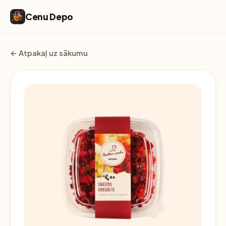
Cenu Depo
← Atpakaļ uz sākumu