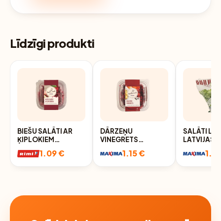
Līdzīgi produkti
BIEŠU SALĀTI AR
DĀRZEŅU
SALĀTI LA
ĶIPLOKIEM
VINEGRETS
LATVIJAS 
MEISTARA MARKA
MEISTARA MARKA
1.09 €
1.15 €
1.19
200G
200G