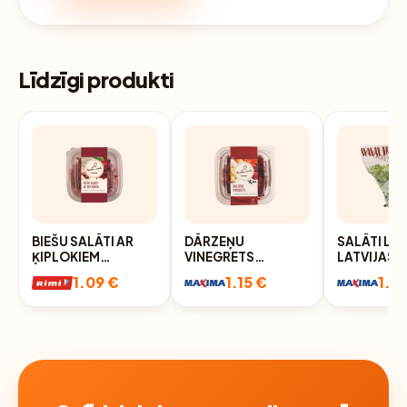
Līdzīgi produkti
BIEŠU SALĀTI AR
DĀRZEŅU
SALĀTI LA
ĶIPLOKIEM
VINEGRETS
LATVIJAS 
MEISTARA MARKA
MEISTARA MARKA
1.09 €
1.15 €
1.19
200G
200G