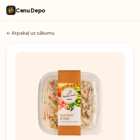
Cenu Depo
← Atpakaļ uz sākumu