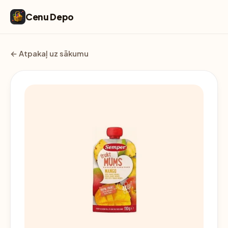
Cenu Depo
← Atpakaļ uz sākumu