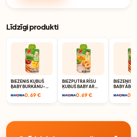
Līdzīgi produkti
BIEZENIS KUBUŠ
BIEZPUTRA RĪSU
BIEZENIS 
BABY BURKĀNU-
KUBUŠ BABY AR
BABY ĀBO
ĀBOLU-MANGO NO
ĀBOLU UN
ZEMEŅU-B
0.69 €
0.69 €
0.6
6 MĒN. 100GR
APRIKOŽU BIEZENI
NO 6 MĒN.
NO 6