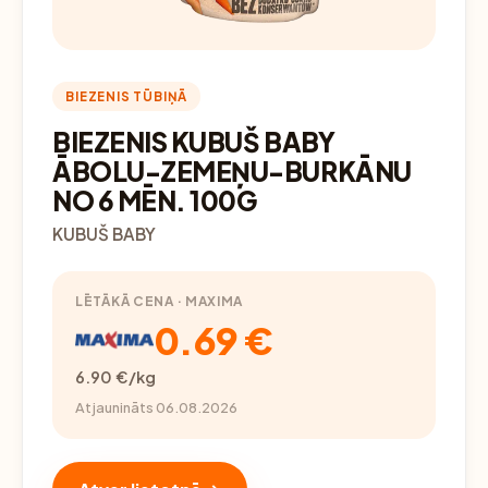
BIEZENIS TŪBIŅĀ
BIEZENIS KUBUŠ BABY
ĀBOLU-ZEMEŅU-BURKĀNU
NO 6 MĒN. 100G
KUBUŠ BABY
LĒTĀKĀ CENA · MAXIMA
0.69 €
6.90 €/kg
Atjaunināts 06.08.2026