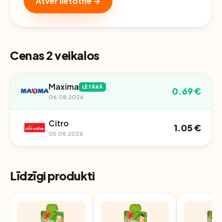
Atver lietotnē →
Cenas 2 veikalos
Maxima
LĒTĀKĀ
0.69 €
06.08.2026
Citro
1.05 €
05.08.2026
Līdzīgi produkti