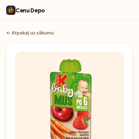
Cenu Depo
← Atpakaļ uz sākumu