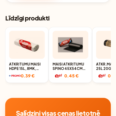
Līdzīgi produkti
ATKRITUMU MAISI
MAISI ATKRITUMU
ATKR.MAIS
HDPE 15L, 8MK,
SPINO 45X54CM
25L 20GAB
40X50CM, BALTI-
20L 20GAB.
HDPE MELN
0.39 €
0.45 €
0.4
CAURSP., 20 GAB.
Salīdzini visas cenas lietotnē