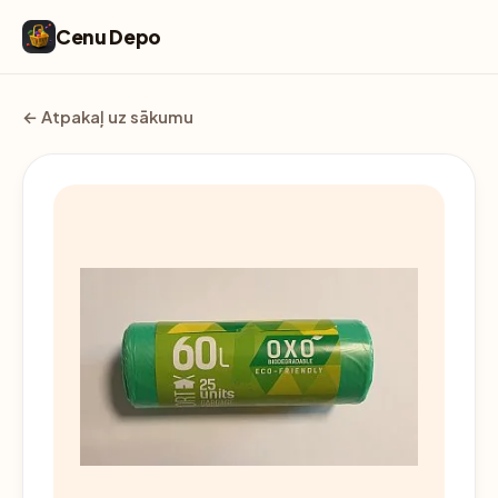
Cenu Depo
← Atpakaļ uz sākumu