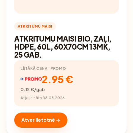
ATKRITUMU MAISI
ATKRITUMU MAISI BIO, ZAĻI,
HDPE, 60L, 60X70CM 13MK,
25 GAB.
LĒTĀKĀ CENA · PROMO
2.95 €
0.12 €/gab
Atjaunināts 06.08.2026
Atver lietotnē →