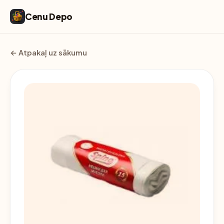
Cenu Depo
← Atpakaļ uz sākumu