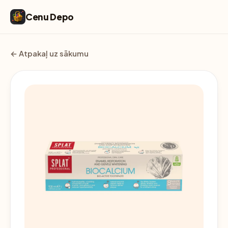
Cenu Depo
← Atpakaļ uz sākumu