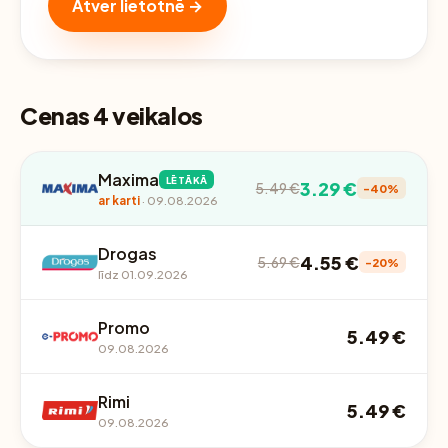
Atver lietotnē →
Cenas 4 veikalos
Maxima
LĒTĀKĀ
3.29 €
5.49 €
-40%
ar karti
· 09.08.2026
Drogas
4.55 €
5.69 €
-20%
līdz 01.09.2026
Promo
5.49 €
09.08.2026
Rimi
5.49 €
09.08.2026