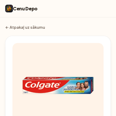
Cenu Depo
← Atpakaļ uz sākumu