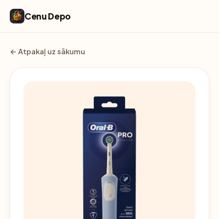
Cenu Depo
← Atpakaļ uz sākumu