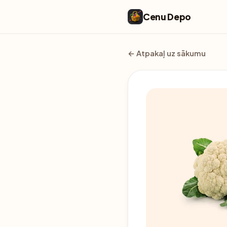
Cenu Depo
← Atpakaļ uz sākumu