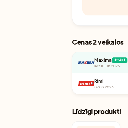
Cenas 2 veikalos
Maxima
LĒTĀKĀ
līdz 10.08.2026
Rimi
07.08.2026
Līdzīgi produkti