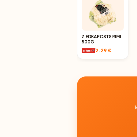
ZIEDKĀPOSTS RIMI
500G
2.29 €