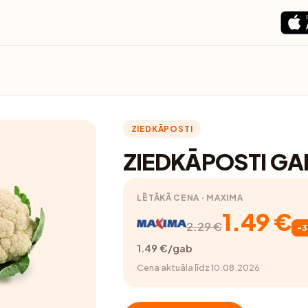
ZIEDKĀPOSTI
ZIEDKĀPOSTI GA
LĒTĀKĀ CENA · MAXIMA
1.49 €
2.29 €
-
1.49 €/gab
Cena aktuāla līdz 10.08.2026