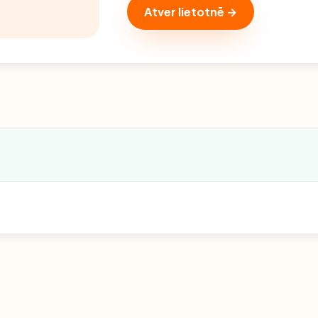
Atver lietotnē →