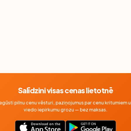
Salīdzini visas cenas lietotnē
Iegūsti pilnu cenu vēsturi, paziņojumus par cenu kritumiem u
viedo iepirkumu grozu — bez maksas.