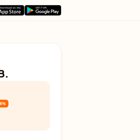
B.
35%