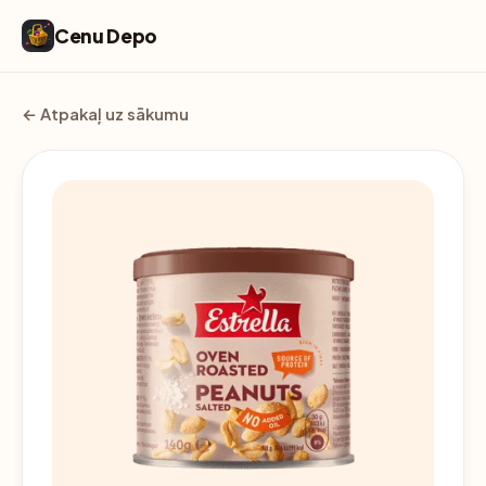
Cenu Depo
← Atpakaļ uz sākumu