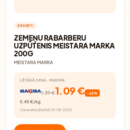
DESERTI
ZEMEŅU RABARBERU
UZPŪTENIS MEISTARA MARKA
200G
MEISTARA MARKA
LĒTĀKĀ CENA · MAXIMA
1.09 €
1.39 €
-22%
5.45 €/kg
Cena aktuāla līdz 10.08.2026