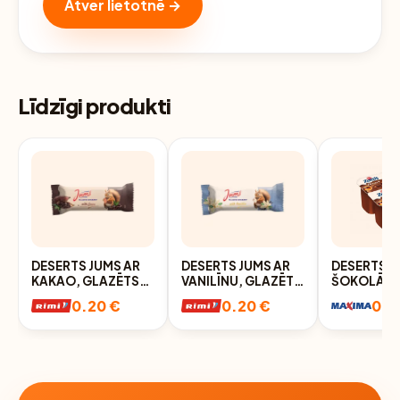
Atver lietotnē →
Līdzīgi produkti
DESERTS JUMS AR
DESERTS JUMS AR
DESERTS Z
KAKAO, GLAZĒTS
VANILĪNU, GLAZĒTS
ŠOKOLĀDE
38G
38G
0.20 €
0.20 €
0.3