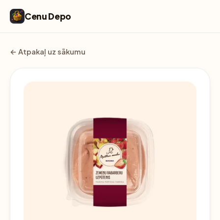
Cenu Depo
← Atpakaļ uz sākumu