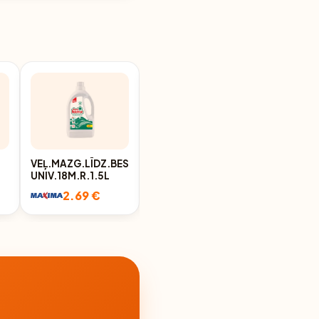
VEĻ.MAZG.LĪDZ.BEST4HOME
VEĻAS
UNIV.18M.R.1.5L
MAZGĀŠANAS
LĪDZEKLIS HELPER
2.69 €
2.99 €
SENSITIVE 2L