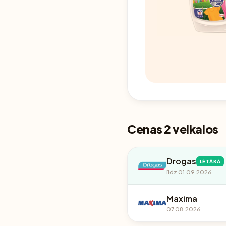
Cenas 2 veikalos
Drogas
LĒTĀKĀ
līdz 01.09.2026
Maxima
07.08.2026