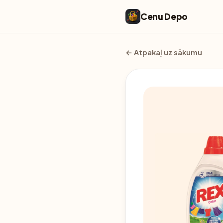
Cenu Depo
← Atpakaļ uz sākumu