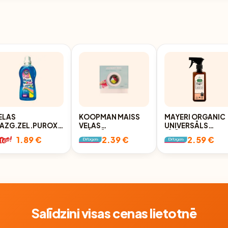
ELAS
KOOPMAN MAISS
MAYERI ORGANIC
AZG.ZEL.PUROX
VEĻAS
UNIVERSĀLS
OLOR 1L
MAZGĀŠANAI,
TĪRĪŠANAS
1.89 €
2.39 €
2.59 €
2GAB.
LĪDZEKLIS
GREIPFRŪTS UN
LAIMS, 500ML
Salīdzini visas cenas lietotnē