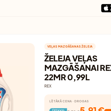
VEĻAS MAZGĀŠANAS ŽELEJA
ŽELEJA VEĻAS
MAZGĀŠANAI RE
22MR 0,99L
REX
LĒTĀKĀ CENA · DROGAS
5.91 €