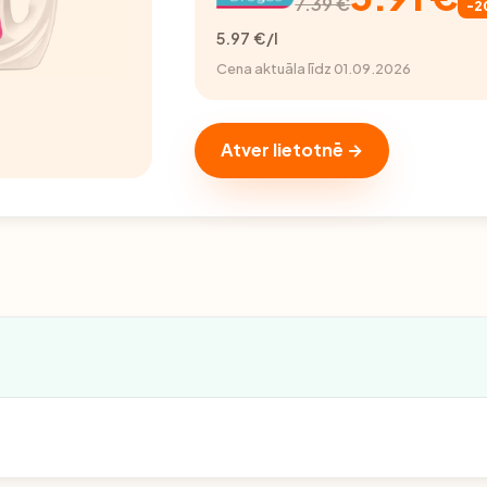
7.39 €
-2
5.97 €/l
Cena aktuāla līdz 01.09.2026
Atver lietotnē →