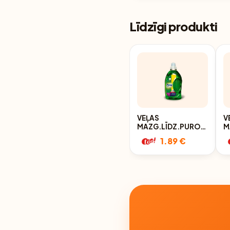
Līdzīgi produkti
VEĻAS
V
MAZG.LĪDZ.PUROX
M
UNIVERSAL 1L
C
1.89 €