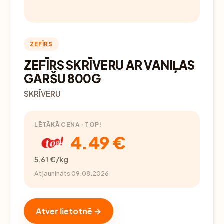
ZEFĪRS
ZEFĪRS SKRĪVERU AR VANIĻAS
GARŠU 800G
SKRĪVERU
LĒTĀKĀ CENA · TOP!
4.49 €
5.61 €/kg
Atjaunināts 09.08.2026
Atver lietotnē →