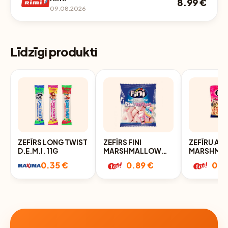
8.99 €
09.08.2026
Līdzīgi produkti
ZEFĪRS LONG TWIST
ZEFĪRS FINI
ZEFĪRU AS
D.E.M.I. 11G
MARSHMALLOW
MARSHMA
MIX 90G
FINITRON
0.35 €
0.89 €
0.9