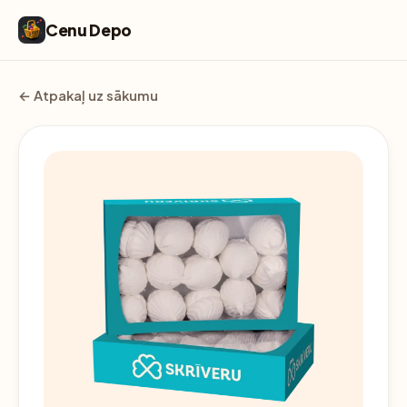
Cenu Depo
← Atpakaļ uz sākumu