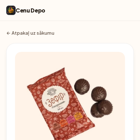
Cenu Depo
← Atpakaļ uz sākumu