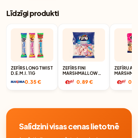
Līdzīgi produkti
ZEFĪRS LONG TWIST
ZEFĪRS FINI
ZEFĪRU AS
D.E.M.I. 11G
MARSHMALLOW
MARSHMA
MIX 90G
FINITRON
0.35 €
0.89 €
0.9
Salīdzini visas cenas lietotnē