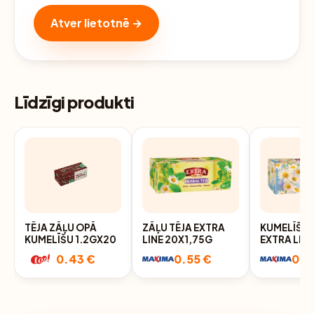
Atver lietotnē →
Līdzīgi produkti
TĒJA ZĀĻU OPĀ
ZĀĻU TĒJA EXTRA
KUMELĪŠU 
KUMELĪŠU 1.2GX20
LINE 20X1,75G
EXTRA LIN
20X1,2G
0.43 €
0.55 €
0.5