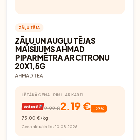
ZĀĻU TĒJA
ZĀĻU UN AUGĻU TĒJAS
MAISĪJUMS AHMAD
PIPARMĒTRA AR CITRONU
20X1,5G
AHMAD TEA
LĒTĀKĀ CENA · RIMI · AR KARTI
2.19 €
2.99 €
-27%
73.00 €/kg
Cena aktuāla līdz 10.08.2026