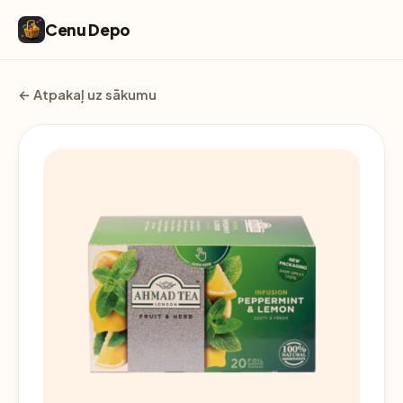
Cenu Depo
← Atpakaļ uz sākumu