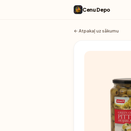
Cenu Depo
← Atpakaļ uz sākumu