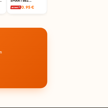
U
SMART BEZ
KAULIŅ. EXTRA LINE
KAULIŅIEM
280G
0.95 €
0.95 €
280G/110G
n