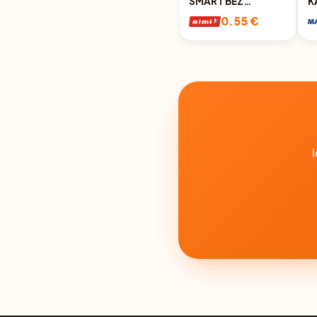
SMART BEZ
K
KAULIŅIEM
1
0.55 €
180/70G