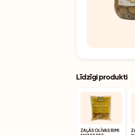
Līdzīgi produkti
ZAĻĀS OLĪVAS RIMI
Z