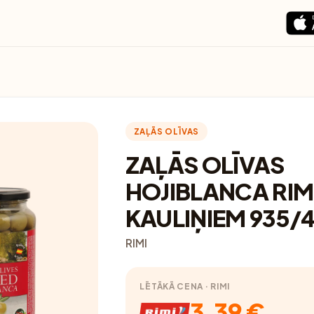
ZAĻĀS OLĪVAS
ZAĻĀS OLĪVAS
HOJIBLANCA RIM
KAULIŅIEM 935/
RIMI
LĒTĀKĀ CENA · RIMI
3.39 €