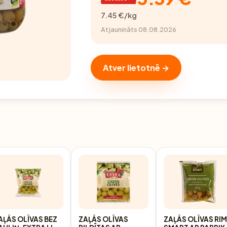
7.45 €/kg
Atjaunināts 08.08.2026
Atver lietotnē →
AĻĀS OLĪVAS BEZ
ZAĻĀS OLĪVAS
ZAĻĀS OLĪVAS RIM