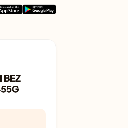
I BEZ
455G