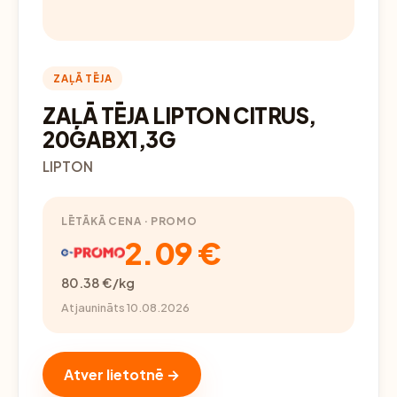
ZAĻĀ TĒJA
ZAĻĀ TĒJA LIPTON CITRUS,
20GABX1,3G
LIPTON
LĒTĀKĀ CENA · PROMO
2.09 €
80.38 €/kg
Atjaunināts 10.08.2026
Atver lietotnē →