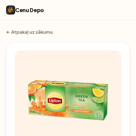
Cenu Depo
← Atpakaļ uz sākumu