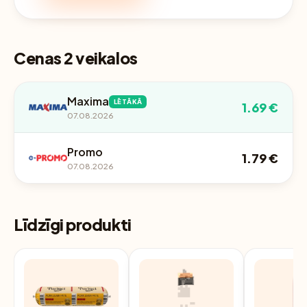
Cenas 2 veikalos
Maxima
LĒTĀKĀ
1.69 €
07.08.2026
Promo
1.79 €
07.08.2026
Līdzīgi produkti