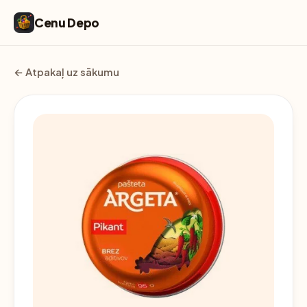
Cenu Depo
← Atpakaļ uz sākumu