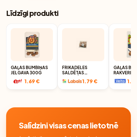
Līdzīgi produkti
GAĻAS BUMBIŅAS
FRIKADELES
GAĻAS BU
JELGAVA 300G
SALDĒTAS
RAKVERE 
POPULĀRIE DAERS
1.69 €
1.79 €
1.9
400G
Salīdzini visas cenas lietotnē