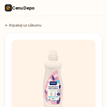
Cenu Depo
← Atpakaļ uz sākumu