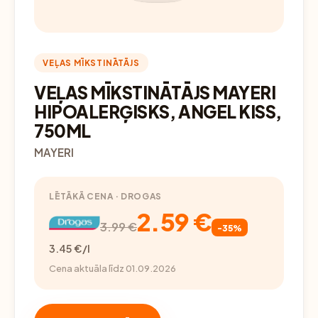
VEĻAS MĪKSTINĀTĀJS
VEĻAS MĪKSTINĀTĀJS MAYERI
HIPOALERĢISKS, ANGEL KISS,
750ML
MAYERI
LĒTĀKĀ CENA · DROGAS
2.59 €
3.99 €
-35%
3.45 €/l
Cena aktuāla līdz 01.09.2026