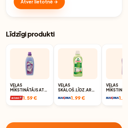
Atver lietotnē →
Līdzīgi produkti
VEĻAS
VEĻAS
VEĻAS
MĪKSTINĀTĀJS AT
SKALOŠ.LĪDZ.AR
MĪKSTINĀT
HOME FLORAL
ALVEJU
FROSCH H
1.59 €
1.99 €
1.9
750ML
FROSCH,750ML
LAVENDER