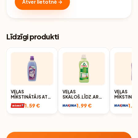
Atver lietotnē →
Līdzīgi produkti
VEĻAS
VEĻAS
VEĻAS
MĪKSTINĀTĀJS AT
SKALOŠ.LĪDZ.AR
MĪKSTINĀT
HOME FLORAL
ALVEJU
FROSCH H
1.59 €
1.99 €
1.9
750ML
FROSCH,750ML
LAVENDER