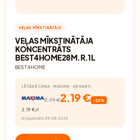
VEĻAS MĪKSTINĀTĀJS
VEĻAS MĪKSTINĀTĀJA
KONCENTRĀTS
BEST4HOME28M.R.1L
BEST4HOME
LĒTĀKĀ CENA · MAXIMA · AR KARTI
2.19 €
2.79 €
-22%
2.19 €/l
Atjaunināts 09.08.2026