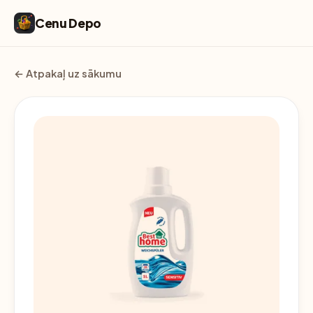
Cenu Depo
← Atpakaļ uz sākumu