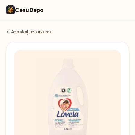
Cenu Depo
← Atpakaļ uz sākumu