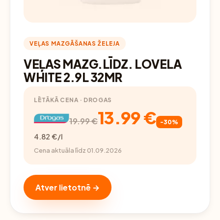
VEĻAS MAZGĀŠANAS ŽELEJA
VEĻAS MAZG.LĪDZ. LOVELA
WHITE 2.9L 32MR
LĒTĀKĀ CENA · DROGAS
13.99 €
19.99 €
-30%
4.82 €/l
Cena aktuāla līdz 01.09.2026
Atver lietotnē →