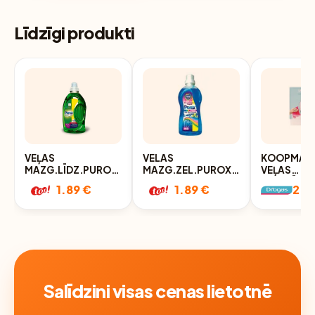
Līdzīgi produkti
VEĻAS
VELAS
KOOPMAN 
MAZG.LĪDZ.PUROX
MAZG.ZEL.PUROX
VEĻAS
UNIVERSAL 1L
COLOR 1L
MAZGĀŠAN
1.89 €
1.89 €
2.3
2GAB.
Salīdzini visas cenas lietotnē