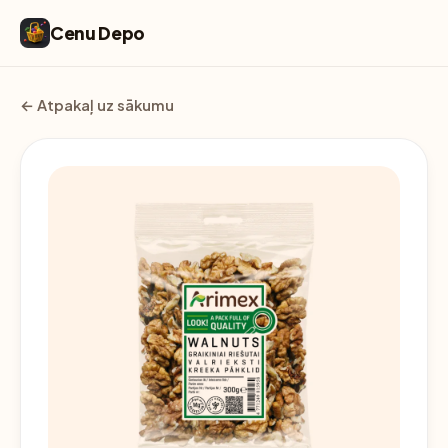
Cenu Depo
← Atpakaļ uz sākumu