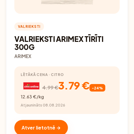
VALRIEKSTI
VALRIEKSTI ARIMEX TĪRĪTI
300G
ARIMEX
LĒTĀKĀ CENA · CITRO
3.79 €
4.99 €
-24%
12.63 €/kg
Atjaunināts 08.08.2026
Atver lietotnē →