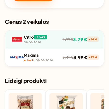
Cenas 2 veikalos
Citro
LĒTĀKĀ
3.79 €
4.99 €
-24%
08.08.2026
Maxima
3.99 €
5.49 €
-27%
ar karti
· 08.08.2026
Līdzīgi produkti