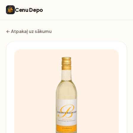
Cenu Depo
← Atpakaļ uz sākumu