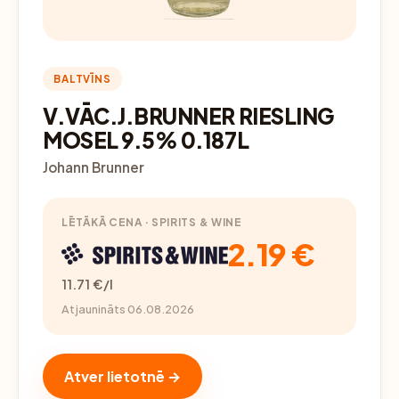
BALTVĪNS
V.VĀC.J.BRUNNER RIESLING
MOSEL 9.5% 0.187L
Johann Brunner
LĒTĀKĀ CENA · SPIRITS & WINE
2.19 €
11.71 €/l
Atjaunināts 06.08.2026
Atver lietotnē →