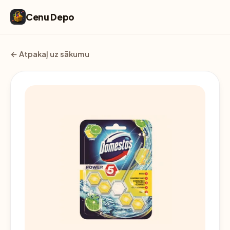
Cenu Depo
← Atpakaļ uz sākumu