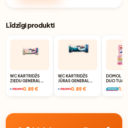
Līdzīgi produkti
WC KARTRIDŽS
WC KARTRIDŽS
DOMOL SP
ZIEDU GENERAL
JŪRAS GENERAL
DUO TUAL
FRESH, 40G
FRESH, 40G
ATSVAIDZI
0.85 €
0.85 €
1.18
REZERVE, 