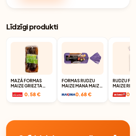
Līdzīgi produkti
MAZĀ FORMAS
FORMAS RUDZU
RUDZU FO
MAIZE GRIEZTA
MAIZE MANA MAIZE
MAIZE RIMI
300G
600G
600G
0.58 €
0.68 €
0.6