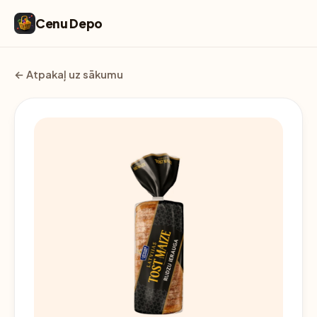
Cenu Depo
← Atpakaļ uz sākumu